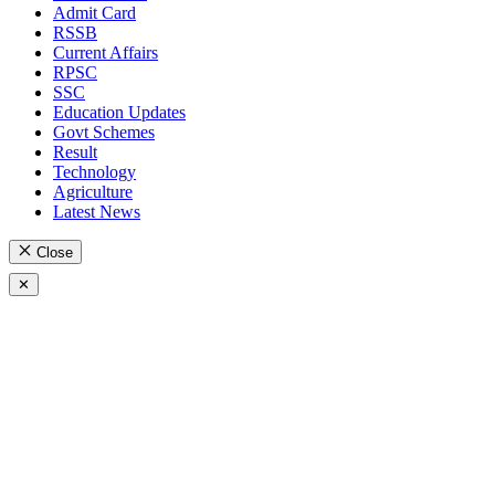
Admit Card
RSSB
Current Affairs
RPSC
SSC
Education Updates
Govt Schemes
Result
Technology
Agriculture
Latest News
Close
✕