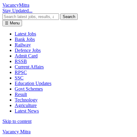
Vacancy
Mitra
Stay Updated...
Search
☰ Menu
Latest Jobs
Bank Jobs
Railway
Defence Jobs
Admit Card
RSSB
Current Affairs
RPSC
SSC
Education Updates
Govt Schemes
Result
Technology
Agriculture
Latest News
Skip to content
Vacancy Mitra