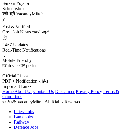
Sarkari Yojana
Scholarship
क्यों चुनें VacancyMitra?
⚡
Fast & Verified
Govt Job News सबसे पहले
🕐
24×7 Updates
Real-Time Notifications
📱
Mobile Friendly
हर device पर perfect
🔗
Official Links
PDF + Notification सहित
Important Links
Home
About Us
Contact Us
Disclaimer
Privacy Policy
Terms &
Conditions
© 2026 VacancyMitra. All Rights Reserved.
Latest Jobs
Bank Jobs
Railway
Defence Jobs