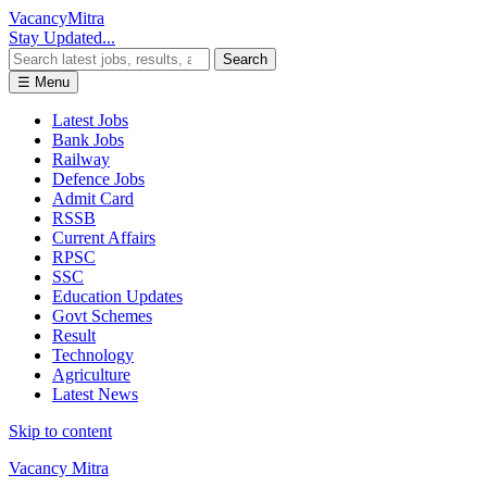
Vacancy
Mitra
Stay Updated...
Search
☰ Menu
Latest Jobs
Bank Jobs
Railway
Defence Jobs
Admit Card
RSSB
Current Affairs
RPSC
SSC
Education Updates
Govt Schemes
Result
Technology
Agriculture
Latest News
Skip to content
Vacancy Mitra