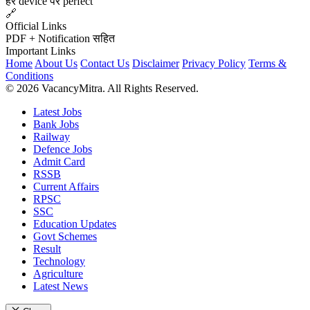
हर device पर perfect
🔗
Official Links
PDF + Notification सहित
Important Links
Home
About Us
Contact Us
Disclaimer
Privacy Policy
Terms &
Conditions
© 2026 VacancyMitra. All Rights Reserved.
Latest Jobs
Bank Jobs
Railway
Defence Jobs
Admit Card
RSSB
Current Affairs
RPSC
SSC
Education Updates
Govt Schemes
Result
Technology
Agriculture
Latest News