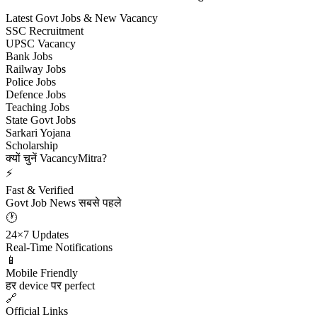
Latest Govt Jobs & New Vacancy
SSC Recruitment
UPSC Vacancy
Bank Jobs
Railway Jobs
Police Jobs
Defence Jobs
Teaching Jobs
State Govt Jobs
Sarkari Yojana
Scholarship
क्यों चुनें VacancyMitra?
⚡
Fast & Verified
Govt Job News सबसे पहले
🕐
24×7 Updates
Real-Time Notifications
📱
Mobile Friendly
हर device पर perfect
🔗
Official Links