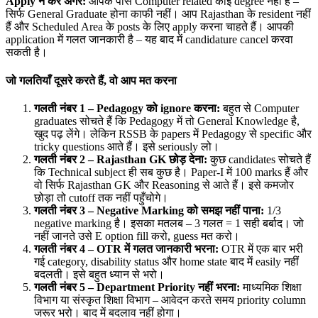
Apply
न करें अगर:
आपके पास Computer related कोई degree नहीं है –
सिर्फ General Graduate होना काफी नहीं। आप Rajasthan के resident नहीं
हैं और Scheduled Area के posts के लिए apply करना चाहते हैं। आपकी
application में गलत जानकारी है – यह बाद में candidature cancel करवा
सकती है।
जो गलतियाँ दूसरे करते हैं, वो आप मत करना
गलती नंबर 1 – Pedagogy
को ignore
करना:
बहुत से Computer
graduates सोचते हैं कि Pedagogy में तो General Knowledge है,
खुद पढ़ लेंगे। लेकिन RSSB के papers में Pedagogy से specific और
tricky questions आते हैं। इसे seriously लो।
गलती नंबर 2 – Rajasthan GK
छोड़ देना:
कुछ candidates सोचते हैं
कि Technical subject ही सब कुछ है। Paper-I में 100 marks हैं और
वो सिर्फ Rajasthan GK और Reasoning से आते हैं। इसे कमजोर
छोड़ा तो cutoff तक नहीं पहुँचोगे।
गलती नंबर 3 – Negative Marking
को समझ नहीं पाना:
1/3
negative marking है। इसका मतलब – 3 गलत = 1 सही बर्बाद। जो
नहीं जानते उसे E option fill करो, guess मत करो।
गलती नंबर 4 – OTR
में गलत जानकारी भरना:
OTR में एक बार भरी
गई category, disability status और home state बाद में easily नहीं
बदलती। इसे बहुत ध्यान से भरो।
गलती नंबर 5 – Department Priority
नहीं भरना:
माध्यमिक शिक्षा
विभाग या संस्कृत शिक्षा विभाग – आवेदन करते समय priority column
जरूर भरो। बाद में बदलाव नहीं होगा।