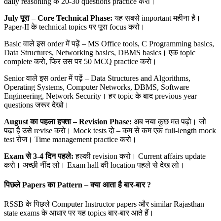
daily reasoning के 20-30 questions practice करो।
July
पूरा – Core Technical Phase:
यह सबसे important महीना है।
Paper-II के technical topics पर पूरा focus करो।
Basic वाले इस order में पढ़ें – MS Office tools, C Programming basics,
Data Structures, Networking basics, DBMS basics। एक topic
complete करो, फिर उस पर 50 MCQ practice करो।
Senior वाले इस order में पढ़ें – Data Structures and Algorithms,
Operating Systems, Computer Networks, DBMS, Software
Engineering, Network Security। हर topic के बाद previous year
questions जरूर देखो।
August
का पहला हफ्ता – Revision Phase:
अब नया कुछ मत पढ़ो। जो
पढ़ा है उसे revise करो। Mock tests दो – कम से कम एक full-length mock
test रोज। Time management practice करो।
Exam
से 3-4
दिन पहले:
हल्की revision करो। Current affairs update
करो। अच्छी नींद लो। Exam hall की location पहले से देख लो।
पिछले Papers
का Pattern –
क्या आता है बार-बार ?
RSSB के पिछले Computer Instructor papers और similar Rajasthan
state exams के आधार पर यह topics बार-बार आते हैं।