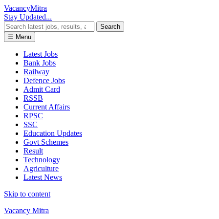
Vacancy
Mitra
Stay Updated...
Search
☰ Menu
Latest Jobs
Bank Jobs
Railway
Defence Jobs
Admit Card
RSSB
Current Affairs
RPSC
SSC
Education Updates
Govt Schemes
Result
Technology
Agriculture
Latest News
Skip to content
Vacancy Mitra