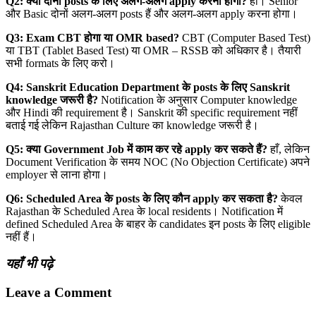
Q2:
क्या दोनों posts
के लिए अलग-अलग apply
करना होगा?
हाँ। Senior
और Basic दोनों अलग-अलग posts हैं और अलग-अलग apply करना होगा।
Q3: Exam CBT
होगा या OMR based?
CBT (Computer Based Test)
या TBT (Tablet Based Test) या OMR – RSSB को अधिकार है। तैयारी
सभी formats के लिए करो।
Q4: Sanskrit Education Department
के posts
के लिए Sanskrit
knowledge
जरूरी है?
Notification के अनुसार Computer knowledge
और Hindi की requirement है। Sanskrit की specific requirement नहीं
बताई गई लेकिन Rajasthan Culture का knowledge जरूरी है।
Q5:
क्या Government Job
में काम कर रहे apply
कर सकते हैं?
हाँ, लेकिन
Document Verification के समय NOC (No Objection Certificate) अपने
employer से लाना होगा।
Q6: Scheduled Area
के posts
के लिए कौन apply
कर सकता है?
केवल
Rajasthan के Scheduled Area के local residents। Notification में
defined Scheduled Area के बाहर के candidates इन posts के लिए eligible
नहीं हैं।
यहाँ भी पढ़े
Leave a Comment