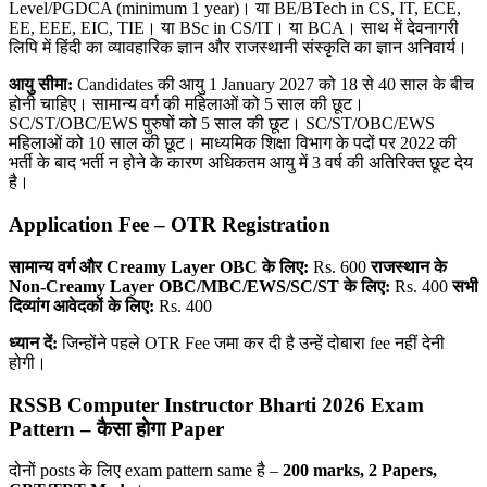
Level/PGDCA (minimum 1 year)। या BE/BTech in CS, IT, ECE,
EE, EEE, EIC, TIE। या BSc in CS/IT। या BCA। साथ में देवनागरी
लिपि में हिंदी का व्यावहारिक ज्ञान और राजस्थानी संस्कृति का ज्ञान अनिवार्य।
आयु सीमा:
Candidates की आयु 1 January 2027 को 18 से 40 साल के बीच
होनी चाहिए। सामान्य वर्ग की महिलाओं को 5 साल की छूट।
SC/ST/OBC/EWS पुरुषों को 5 साल की छूट। SC/ST/OBC/EWS
महिलाओं को 10 साल की छूट। माध्यमिक शिक्षा विभाग के पदों पर 2022 की
भर्ती के बाद भर्ती न होने के कारण अधिकतम आयु में 3 वर्ष की अतिरिक्त छूट देय
है।
Application Fee – OTR Registration
सामान्य वर्ग और Creamy Layer OBC
के लिए:
Rs. 600
राजस्थान के
Non-Creamy Layer OBC/MBC/EWS/SC/ST
के लिए:
Rs. 400
सभी
दिव्यांग आवेदकों के लिए:
Rs. 400
ध्यान दें:
जिन्होंने पहले OTR Fee जमा कर दी है उन्हें दोबारा fee नहीं देनी
होगी।
RSSB Computer Instructor Bharti 2026 Exam
Pattern –
कैसा होगा Paper
दोनों posts के लिए exam pattern same है –
200 marks, 2 Papers,