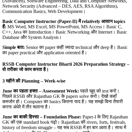
(Advanced), Software Engineering, Data and Computer Networks,
Network Security (Advanced – DES, AES, RSA Algorithms),
Communication Basics, Web Development।
Basic Computer Instructor (Paper-II)
में relatively
आसान topics
हैं:
MS Word, MS Excel, MS PowerPoint, MS Access। Basic C,
C++, Java का Introduction। Basic Networking और Internet। Basic
Database और System Analysis।
Simple
बात:
Senior का paper कहीं ज्यादा technical और deep है। Basic
का paper practical और application oriented है।
RSSB Computer Instructor Bharti 2026 Preparation Strategy –
वो तरीका जो काम करता है।
3
महीने की Planning – Week-wise
June
का पहला हफ्ता – Assessment Week:
पहले खुद को test करो।
पिछले RSSB और Rajasthan GK के papers solve करो। देखो कहाँ
कमजोर हो। Computer का basics कितना याद है। यह समझे बिना तैयारी
करना अंधेरे में तीर चलाना है।
June
का बाकी हिस्सा – Foundation Phase:
Paper-I के लिए Rajasthan
GK की एक standard book पढ़ो। Rajasthan की rivers, forts, festivals,
history of freedom struggle – यह सब RSSB में हर बार आता है। साथ में