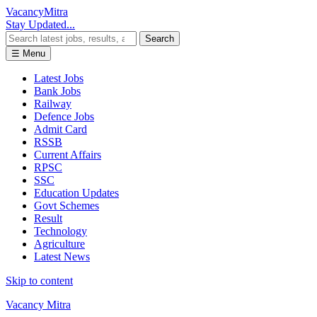
Vacancy
Mitra
Stay Updated...
Search
☰ Menu
Latest Jobs
Bank Jobs
Railway
Defence Jobs
Admit Card
RSSB
Current Affairs
RPSC
SSC
Education Updates
Govt Schemes
Result
Technology
Agriculture
Latest News
Skip to content
Vacancy Mitra