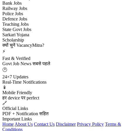
Bank Jobs
Railway Jobs
Police Jobs
Defence Jobs
Teaching Jobs
State Govt Jobs
Sarkari Yojana
Scholarship
क्यों चुनें VacancyMitra?
⚡
Fast & Verified
Govt Job News सबसे पहले
🕐
24×7 Updates
Real-Time Notifications
📱
Mobile Friendly
हर device पर perfect
🔗
Official Links
PDF + Notification सहित
Important Links
Home
About Us
Contact Us
Disclaimer
Privacy Policy
Terms &
Conditions