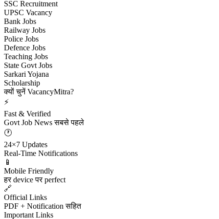
SSC Recruitment
UPSC Vacancy
Bank Jobs
Railway Jobs
Police Jobs
Defence Jobs
Teaching Jobs
State Govt Jobs
Sarkari Yojana
Scholarship
क्यों चुनें VacancyMitra?
⚡
Fast & Verified
Govt Job News सबसे पहले
🕐
24×7 Updates
Real-Time Notifications
📱
Mobile Friendly
हर device पर perfect
🔗
Official Links
PDF + Notification सहित
Important Links