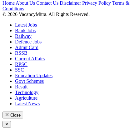
Home
About Us
Contact Us
Disclaimer
Privacy Policy
Terms &
Conditions
© 2026 VacancyMitra. All Rights Reserved.
Latest Jobs
Bank Jobs
Railway
Defence Jobs
Admit Card
RSSB
Current Affairs
RPSC
SSC
Education Updates
Govt Schemes
Result
Technology
Agriculture
Latest News
Close
✕