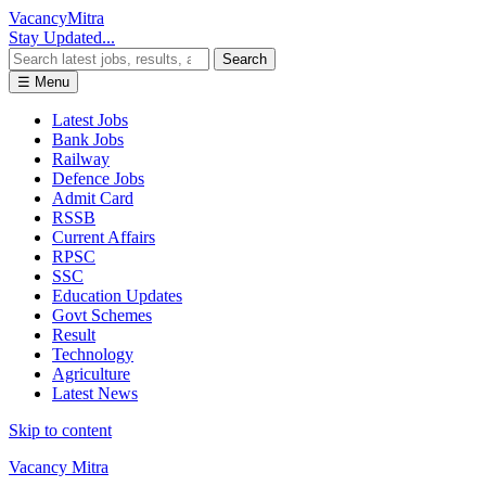
Vacancy
Mitra
Stay Updated...
Search
☰ Menu
Latest Jobs
Bank Jobs
Railway
Defence Jobs
Admit Card
RSSB
Current Affairs
RPSC
SSC
Education Updates
Govt Schemes
Result
Technology
Agriculture
Latest News
Skip to content
Vacancy Mitra