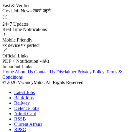
Fast & Verified
Govt Job News सबसे पहले
🕐
24×7 Updates
Real-Time Notifications
📱
Mobile Friendly
हर device पर perfect
🔗
Official Links
PDF + Notification सहित
Important Links
Home
About Us
Contact Us
Disclaimer
Privacy Policy
Terms &
Conditions
© 2026 VacancyMitra. All Rights Reserved.
Latest Jobs
Bank Jobs
Railway
Defence Jobs
Admit Card
RSSB
Current Affairs
RPSC