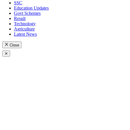
SSC
Education Updates
Govt Schemes
Result
Technology
Agriculture
Latest News
Close
✕