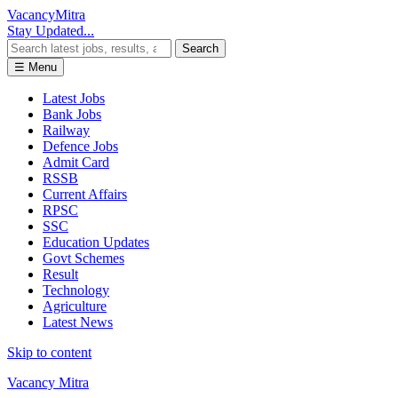
Vacancy
Mitra
Stay Updated...
Search
☰ Menu
Latest Jobs
Bank Jobs
Railway
Defence Jobs
Admit Card
RSSB
Current Affairs
RPSC
SSC
Education Updates
Govt Schemes
Result
Technology
Agriculture
Latest News
Skip to content
Vacancy Mitra