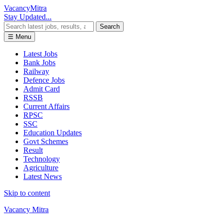
Vacancy
Mitra
Stay Updated...
Search
☰ Menu
Latest Jobs
Bank Jobs
Railway
Defence Jobs
Admit Card
RSSB
Current Affairs
RPSC
SSC
Education Updates
Govt Schemes
Result
Technology
Agriculture
Latest News
Skip to content
Vacancy Mitra