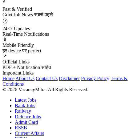
⚡
Fast & Verified
Govt Job News सबसे पहले
🕐
24×7 Updates
Real-Time Notifications
📱
Mobile Friendly
हर device पर perfect
🔗
Official Links
PDF + Notification सहित
Important Links
Home
About Us
Contact Us
Disclaimer
Privacy Policy
Terms &
Conditions
© 2026 VacancyMitra. All Rights Reserved.
Latest Jobs
Bank Jobs
Railway
Defence Jobs
Admit Card
RSSB
Current Affairs