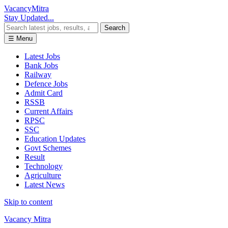
Vacancy
Mitra
Stay Updated...
Search
☰ Menu
Latest Jobs
Bank Jobs
Railway
Defence Jobs
Admit Card
RSSB
Current Affairs
RPSC
SSC
Education Updates
Govt Schemes
Result
Technology
Agriculture
Latest News
Skip to content
Vacancy Mitra