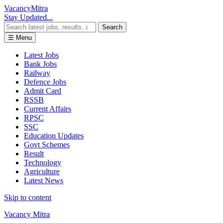
Vacancy
Mitra
Stay Updated...
Search
☰ Menu
Latest Jobs
Bank Jobs
Railway
Defence Jobs
Admit Card
RSSB
Current Affairs
RPSC
SSC
Education Updates
Govt Schemes
Result
Technology
Agriculture
Latest News
Skip to content
Vacancy Mitra