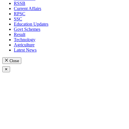
RSSB
Current Affairs
RPSC
SSC
Education Updates
Govt Schemes
Result
Technology
Agriculture
Latest News
Close
✕