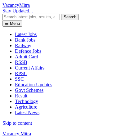
Vacancy
Mitra
Stay Updated...
Search
☰ Menu
Latest Jobs
Bank Jobs
Railway
Defence Jobs
Admit Card
RSSB
Current Affairs
RPSC
SSC
Education Updates
Govt Schemes
Result
Technology
Agriculture
Latest News
Skip to content
Vacancy Mitra