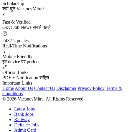
Scholarship
क्यों चुनें VacancyMitra?
⚡
Fast & Verified
Govt Job News सबसे पहले
🕐
24×7 Updates
Real-Time Notifications
📱
Mobile Friendly
हर device पर perfect
🔗
Official Links
PDF + Notification सहित
Important Links
Home
About Us
Contact Us
Disclaimer
Privacy Policy
Terms &
Conditions
© 2026 VacancyMitra. All Rights Reserved.
Latest Jobs
Bank Jobs
Railway
Defence Jobs
Admit Card