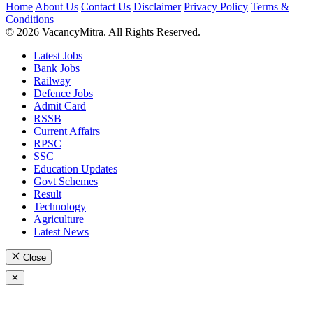
Home
About Us
Contact Us
Disclaimer
Privacy Policy
Terms &
Conditions
© 2026 VacancyMitra. All Rights Reserved.
Latest Jobs
Bank Jobs
Railway
Defence Jobs
Admit Card
RSSB
Current Affairs
RPSC
SSC
Education Updates
Govt Schemes
Result
Technology
Agriculture
Latest News
Close
✕