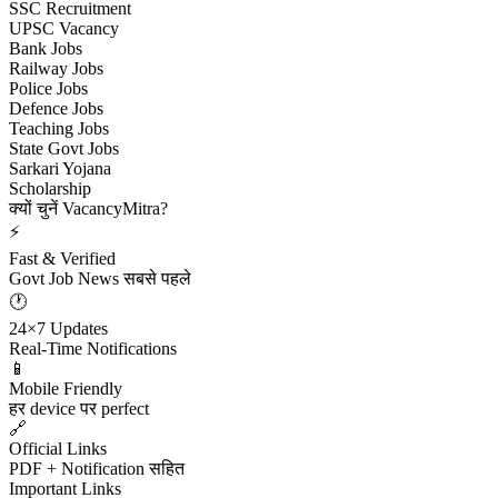
SSC Recruitment
UPSC Vacancy
Bank Jobs
Railway Jobs
Police Jobs
Defence Jobs
Teaching Jobs
State Govt Jobs
Sarkari Yojana
Scholarship
क्यों चुनें VacancyMitra?
⚡
Fast & Verified
Govt Job News सबसे पहले
🕐
24×7 Updates
Real-Time Notifications
📱
Mobile Friendly
हर device पर perfect
🔗
Official Links
PDF + Notification सहित
Important Links