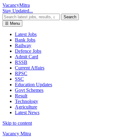
Vacancy
Mitra
Stay Updated...
Search
☰ Menu
Latest Jobs
Bank Jobs
Railway
Defence Jobs
Admit Card
RSSB
Current Affairs
RPSC
SSC
Education Updates
Govt Schemes
Result
Technology
Agriculture
Latest News
Skip to content
Vacancy Mitra