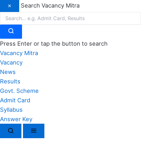
Skip
Search Vacancy Mitra
✕
to
Search
content
Press Enter or tap the button to search
Vacancy Mitra
Vacancy
News
Results
Govt. Scheme
Admit Card
Syllabus
Answer Key