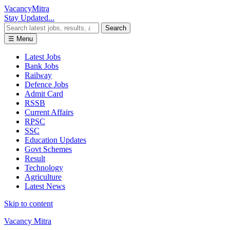
Vacancy
Mitra
Stay Updated...
Search
☰ Menu
Latest Jobs
Bank Jobs
Railway
Defence Jobs
Admit Card
RSSB
Current Affairs
RPSC
SSC
Education Updates
Govt Schemes
Result
Technology
Agriculture
Latest News
Skip to content
Vacancy Mitra