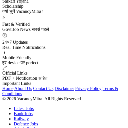
Sarkari Yojana
Scholarship
क्यों चुनें VacancyMitra?
⚡
Fast & Verified
Govt Job News सबसे पहले
🕐
24×7 Updates
Real-Time Notifications
📱
Mobile Friendly
हर device पर perfect
🔗
Official Links
PDF + Notification सहित
Important Links
Home
About Us
Contact Us
Disclaimer
Privacy Policy
Terms &
Conditions
© 2026 VacancyMitra. All Rights Reserved.
Latest Jobs
Bank Jobs
Railway
Defence Jobs