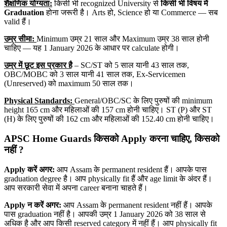
शैक्षणिक योग्यता:
किसी भी recognized University से
किसी भी विषय में
Graduation
होना जरूरी है। Arts हो, Science हो या Commerce — सब
valid हैं।
उम्र सीमा:
Minimum उम्र 21 साल और Maximum उम्र 38 साल होनी
चाहिए — यह 1 January 2026 के आधार पर calculate होगी।
उम्र में छूट इस प्रकार है
– SC/ST को 5 साल यानी 43 साल तक,
OBC/MOBC को 3 साल यानी 41 साल तक, Ex-Servicemen
(Unreserved) को maximum 50 साल तक।
Physical Standards:
General/OBC/SC के लिए पुरुषों की minimum
height 165 cm और महिलाओं की 157 cm होनी चाहिए। ST (P) और ST
(H) के लिए पुरुषों की 162 cm और महिलाओं की 152.40 cm होनी चाहिए।
APSC Home Guards किसको Apply
करना चाहिए,
किसको
नहीं ?
Apply
करें अगर:
आप Assam के permanent resident हैं। आपके पास
graduation degree है। आप physically fit हैं और age limit के अंदर हैं।
आप सरकारी सेवा में अपना career बनाना चाहते हैं।
Apply
न करें अगर:
आप Assam के permanent resident नहीं हैं। आपके
पास graduation नहीं है। आपकी उम्र 1 January 2026 को 38 साल से
अधिक है और आप किसी reserved category में नहीं हैं। आप physically fit