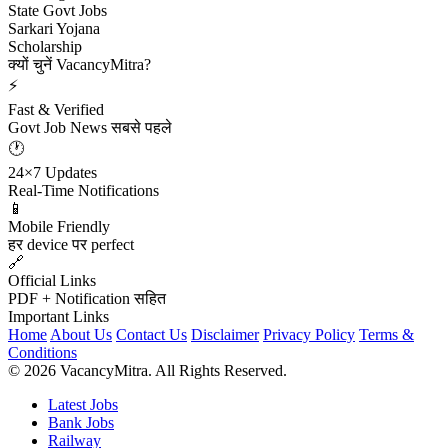
State Govt Jobs
Sarkari Yojana
Scholarship
क्यों चुनें VacancyMitra?
⚡
Fast & Verified
Govt Job News सबसे पहले
🕐
24×7 Updates
Real-Time Notifications
📱
Mobile Friendly
हर device पर perfect
🔗
Official Links
PDF + Notification सहित
Important Links
Home
About Us
Contact Us
Disclaimer
Privacy Policy
Terms &
Conditions
© 2026 VacancyMitra. All Rights Reserved.
Latest Jobs
Bank Jobs
Railway