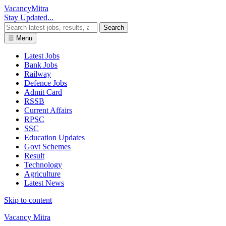
Vacancy
Mitra
Stay Updated...
Search
☰ Menu
Latest Jobs
Bank Jobs
Railway
Defence Jobs
Admit Card
RSSB
Current Affairs
RPSC
SSC
Education Updates
Govt Schemes
Result
Technology
Agriculture
Latest News
Skip to content
Vacancy Mitra