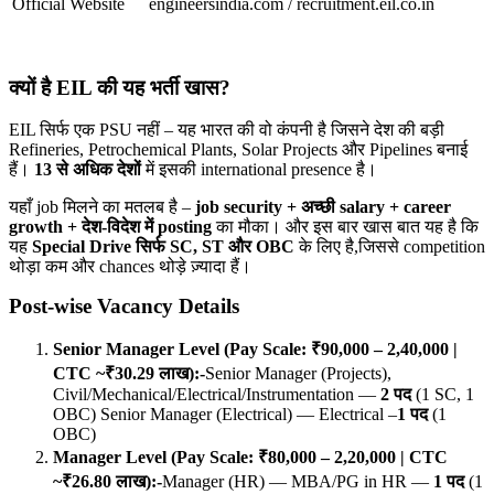
Official Website
engineersindia.com / recruitment.eil.co.in
क्यों है EIL
की यह भर्ती खास?
EIL सिर्फ एक PSU नहीं – यह भारत की वो कंपनी है जिसने देश की बड़ी
Refineries, Petrochemical Plants, Solar Projects और Pipelines बनाई
हैं।
13
से अधिक देशों
में इसकी international presence है।
यहाँ job मिलने का मतलब है –
job security +
अच्छी salary + career
growth +
देश-विदेश में posting
का मौका। और इस बार खास बात यह है कि
यह
Special Drive
सिर्फ SC, ST
और OBC
के लिए है,जिससे competition
थोड़ा कम और chances थोड़े ज़्यादा हैं।
Post-wise Vacancy Details
Senior Manager Level (Pay Scale: ₹90,000 – 2,40,000 |
CTC ~₹30.29
लाख):-
Senior Manager (Projects),
Civil/Mechanical/Electrical/Instrumentation —
2
पद
(1 SC, 1
OBC) Senior Manager (Electrical) — Electrical –
1
पद
(1
OBC)
Manager Level (Pay Scale: ₹80,000 – 2,20,000 | CTC
~₹26.80
लाख):-
Manager (HR) — MBA/PG in HR —
1
पद
(1