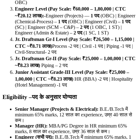
OBC)
Engineer Level (Pay Scale: ₹60,000 – 1,80,000 | CTC
~₹20.12
लाख):-
Engineer (Projects) —
1
पद
(OBC) | Engineer
(Chemical-Process) –
1
पद
(OBC) | Engineer (Civil) –
1
पद
(SC) | Engineer (SCM – C&P) –
2
पद
(1 OBC, 1 ST) |
Engineer (Admin & Estate) –
2
पद
(1 SC, 1 ST)
Jr. Draftsman Gr-I Level (Pay Scale: ₹26,500 – 1,15,000 |
CTC ~₹8.71
लाख)
Process -2 पद | Civil -1 पद | Piping -1 पद |
Civil-Structural- 2 पद
Jr. Draftsman Gr-II (Pay Scale: ₹25,000 – 1,00,000 | CTC
~₹8.23
लाख)
Piping – 2 पद
Junior Assistant Grade-III Level (Pay Scale: ₹25,000 –
1,00,000 | CTC ~₹8.23
लाख)
HR (BBA) -2 पद | Hospitality
(Hotel Management) -1 पद
Eligibility –
पद के अनुसार योग्यता
Senior Manager (Projects & Electrical):
B.E./B.Tech में
minimum 65% marks, 12 साल का experience, उम्र 40 साल से
कम।
Manager (HR):
MBA/PG Degree in HR minimum 65%
marks, 8 साल का experience, उम्र 36 साल से कम।
Engineer (
सभी पद):
B.E./B.Tech में minimum 65% marks, 1