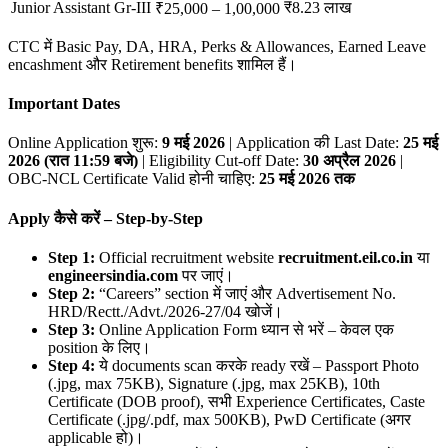
Junior Assistant Gr-III
₹8.23 लाख
₹25,000 – 1,00,000
CTC में Basic Pay, DA, HRA, Perks & Allowances, Earned Leave
encashment और Retirement benefits शामिल हैं।
Important Dates
Online Application शुरू:
9
मई 2026
| Application की Last Date:
25
मई
2026 (
रात 11:59
बजे)
| Eligibility Cut-off Date:
30
अप्रैल 2026
|
OBC-NCL Certificate Valid होनी चाहिए:
25
मई 2026
तक
Apply
कैसे करें – Step-by-Step
Step 1:
Official recruitment website
recruitment.eil.co.in
या
engineersindia.com
पर जाएं।
Step 2:
“Careers” section में जाएं और Advertisement No.
HRD/Rectt./Advt./2026-27/04 खोजें।
Step 3:
Online Application Form ध्यान से भरें – केवल एक
position के लिए।
Step 4:
ये documents scan करके ready रखें – Passport Photo
(.jpg, max 75KB), Signature (.jpg, max 25KB), 10th
Certificate (DOB proof), सभी Experience Certificates, Caste
Certificate (.jpg/.pdf, max 500KB), PwD Certificate (अगर
applicable हो)।