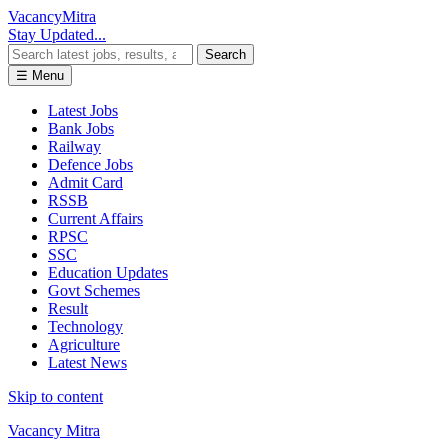
Vacancy
Mitra
Stay Updated...
Search
☰ Menu
Latest Jobs
Bank Jobs
Railway
Defence Jobs
Admit Card
RSSB
Current Affairs
RPSC
SSC
Education Updates
Govt Schemes
Result
Technology
Agriculture
Latest News
Skip to content
Vacancy Mitra