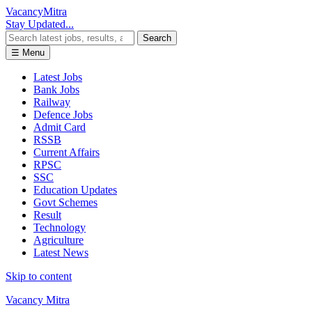
Vacancy
Mitra
Stay Updated...
Search
☰ Menu
Latest Jobs
Bank Jobs
Railway
Defence Jobs
Admit Card
RSSB
Current Affairs
RPSC
SSC
Education Updates
Govt Schemes
Result
Technology
Agriculture
Latest News
Skip to content
Vacancy Mitra