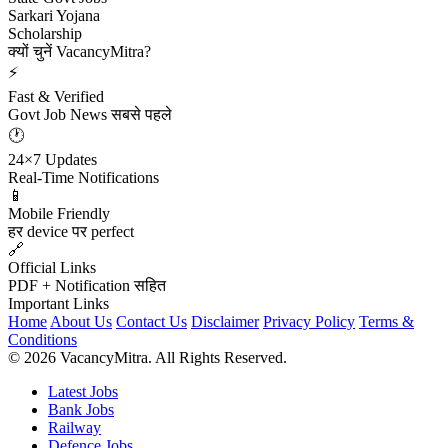
Sarkari Yojana
Scholarship
क्यों चुनें VacancyMitra?
⚡
Fast & Verified
Govt Job News सबसे पहले
🕐
24×7 Updates
Real-Time Notifications
📱
Mobile Friendly
हर device पर perfect
🔗
Official Links
PDF + Notification सहित
Important Links
Home
About Us
Contact Us
Disclaimer
Privacy Policy
Terms &
Conditions
© 2026 VacancyMitra. All Rights Reserved.
Latest Jobs
Bank Jobs
Railway
Defence Jobs