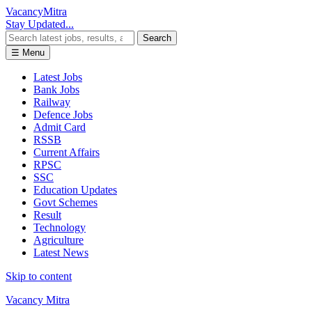
Vacancy
Mitra
Stay Updated...
Search
☰ Menu
Latest Jobs
Bank Jobs
Railway
Defence Jobs
Admit Card
RSSB
Current Affairs
RPSC
SSC
Education Updates
Govt Schemes
Result
Technology
Agriculture
Latest News
Skip to content
Vacancy Mitra