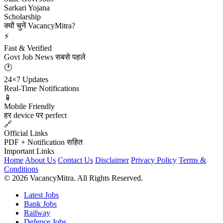
Sarkari Yojana
Scholarship
क्यों चुनें VacancyMitra?
⚡
Fast & Verified
Govt Job News सबसे पहले
🕐
24×7 Updates
Real-Time Notifications
📱
Mobile Friendly
हर device पर perfect
🔗
Official Links
PDF + Notification सहित
Important Links
Home
About Us
Contact Us
Disclaimer
Privacy Policy
Terms &
Conditions
© 2026 VacancyMitra. All Rights Reserved.
Latest Jobs
Bank Jobs
Railway
Defence Jobs