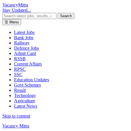
Vacancy
Mitra
Stay Updated...
Search
☰ Menu
Latest Jobs
Bank Jobs
Railway
Defence Jobs
Admit Card
RSSB
Current Affairs
RPSC
SSC
Education Updates
Govt Schemes
Result
Technology
Agriculture
Latest News
Skip to content
Vacancy Mitra