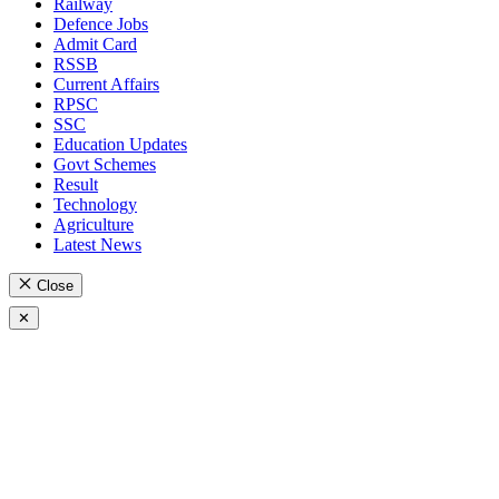
Railway
Defence Jobs
Admit Card
RSSB
Current Affairs
RPSC
SSC
Education Updates
Govt Schemes
Result
Technology
Agriculture
Latest News
Close
✕