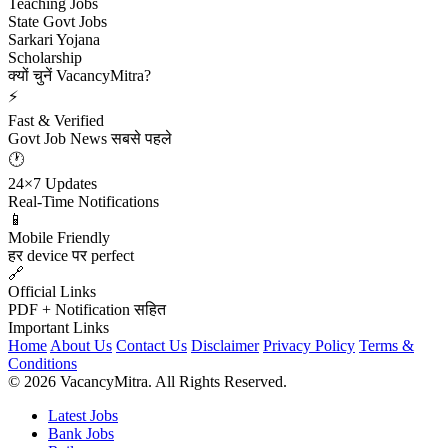
Teaching Jobs
State Govt Jobs
Sarkari Yojana
Scholarship
क्यों चुनें VacancyMitra?
⚡
Fast & Verified
Govt Job News सबसे पहले
🕐
24×7 Updates
Real-Time Notifications
📱
Mobile Friendly
हर device पर perfect
🔗
Official Links
PDF + Notification सहित
Important Links
Home
About Us
Contact Us
Disclaimer
Privacy Policy
Terms &
Conditions
© 2026 VacancyMitra. All Rights Reserved.
Latest Jobs
Bank Jobs