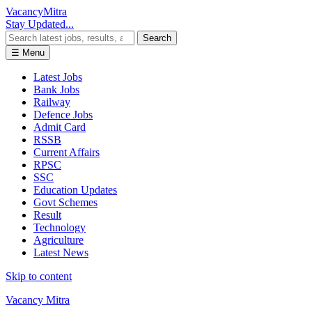
Vacancy
Mitra
Stay Updated...
Search
☰ Menu
Latest Jobs
Bank Jobs
Railway
Defence Jobs
Admit Card
RSSB
Current Affairs
RPSC
SSC
Education Updates
Govt Schemes
Result
Technology
Agriculture
Latest News
Skip to content
Vacancy Mitra