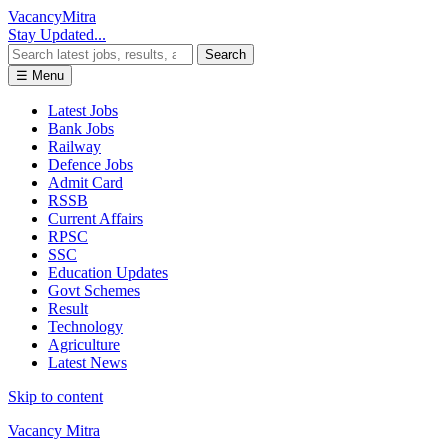
Vacancy
Mitra
Stay Updated...
Search
☰ Menu
Latest Jobs
Bank Jobs
Railway
Defence Jobs
Admit Card
RSSB
Current Affairs
RPSC
SSC
Education Updates
Govt Schemes
Result
Technology
Agriculture
Latest News
Skip to content
Vacancy Mitra