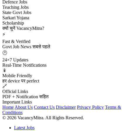
Defence Jobs
Teaching Jobs
State Govt Jobs
Sarkari Yojana
Scholarship
क्यों चुनें VacancyMitra?
⚡
Fast & Verified
Govt Job News सबसे पहले
🕐
24×7 Updates
Real-Time Notifications
📱
Mobile Friendly
हर device पर perfect
🔗
Official Links
PDF + Notification सहित
Important Links
Home
About Us
Contact Us
Disclaimer
Privacy Policy
Terms &
Conditions
© 2026 VacancyMitra. All Rights Reserved.
Latest Jobs