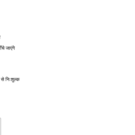
ी
चे जाएंगे
े निःशुल्क