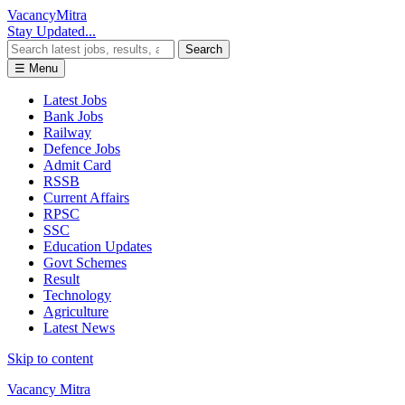
Vacancy
Mitra
Stay Updated...
Search
☰ Menu
Latest Jobs
Bank Jobs
Railway
Defence Jobs
Admit Card
RSSB
Current Affairs
RPSC
SSC
Education Updates
Govt Schemes
Result
Technology
Agriculture
Latest News
Skip to content
Vacancy Mitra