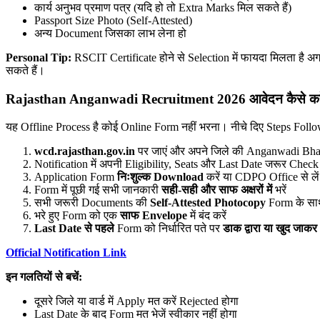
कार्य अनुभव प्रमाण पत्र (यदि हो तो Extra Marks मिल सकते हैं)
Passport Size Photo (Self-Attested)
अन्य Document जिसका लाभ लेना हो
Personal Tip:
RSCIT Certificate होने से Selection में फायदा मिलता है अगर
सकते हैं।
Rajasthan Anganwadi Recruitment 2026 आवेदन कैसे करे
यह Offline Process है कोई Online Form नहीं भरना। नीचे दिए Steps Follow
wcd.rajasthan.gov.in
पर जाएं और अपने जिले की Anganwadi Bha
Notification में अपनी Eligibility, Seats और Last Date जरूर Check 
Application Form
निःशुल्क Download
करें या CDPO Office से लें
Form में पूछी गई सभी जानकारी
सही-सही और साफ अक्षरों में
भरें
सभी जरूरी Documents की
Self-Attested Photocopy
Form के सा
भरे हुए Form को एक
साफ Envelope
में बंद करें
Last Date से पहले
Form को निर्धारित पते पर
डाक द्वारा या खुद जाकर
Official Notification Link
इन गलतियों से बचें:
दूसरे जिले या वार्ड में Apply मत करें Rejected होगा
Last Date के बाद Form मत भेजें स्वीकार नहीं होगा