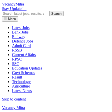
Vacancy
Mitra
Stay Updated...
Search
☰ Menu
Latest Jobs
Bank Jobs
Railway
Defence Jobs
Admit Card
RSSB
Current Affairs
RPSC
SSC
Education Updates
Govt Schemes
Result
Technology
Agriculture
Latest News
Skip to content
Vacancy Mitra