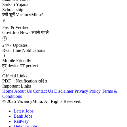
Sarkari Yojana
Scholarship
क्यों चुनें VacancyMitra?
⚡
Fast & Verified
Govt Job News सबसे पहले
🕐
24×7 Updates
Real-Time Notifications
📱
Mobile Friendly
हर device पर perfect
🔗
Official Links
PDF + Notification सहित
Important Links
Home
About Us
Contact Us
Disclaimer
Privacy Policy
Terms &
Conditions
© 2026 VacancyMitra. All Rights Reserved.
Latest Jobs
Bank Jobs
Railway
Defence Jobs