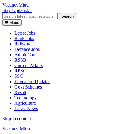
Vacancy
Mitra
Stay Updated...
Search
☰ Menu
Latest Jobs
Bank Jobs
Railway
Defence Jobs
Admit Card
RSSB
Current Affairs
RPSC
SSC
Education Updates
Govt Schemes
Result
Technology
Agriculture
Latest News
Skip to content
Vacancy Mitra