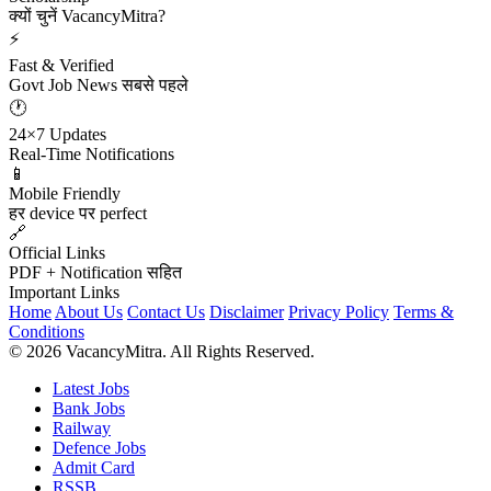
क्यों चुनें VacancyMitra?
⚡
Fast & Verified
Govt Job News सबसे पहले
🕐
24×7 Updates
Real-Time Notifications
📱
Mobile Friendly
हर device पर perfect
🔗
Official Links
PDF + Notification सहित
Important Links
Home
About Us
Contact Us
Disclaimer
Privacy Policy
Terms &
Conditions
© 2026 VacancyMitra. All Rights Reserved.
Latest Jobs
Bank Jobs
Railway
Defence Jobs
Admit Card
RSSB