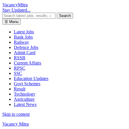
Vacancy
Mitra
Stay Updated...
Search
☰ Menu
Latest Jobs
Bank Jobs
Railway
Defence Jobs
Admit Card
RSSB
Current Affairs
RPSC
SSC
Education Updates
Govt Schemes
Result
Technology
Agriculture
Latest News
Skip to content
Vacancy Mitra