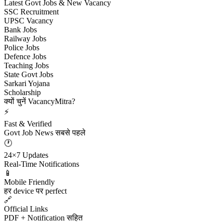
Latest Govt Jobs & New Vacancy
SSC Recruitment
UPSC Vacancy
Bank Jobs
Railway Jobs
Police Jobs
Defence Jobs
Teaching Jobs
State Govt Jobs
Sarkari Yojana
Scholarship
क्यों चुनें VacancyMitra?
⚡
Fast & Verified
Govt Job News सबसे पहले
🕐
24×7 Updates
Real-Time Notifications
📱
Mobile Friendly
हर device पर perfect
🔗
Official Links
PDF + Notification सहित