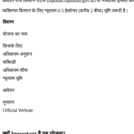
आवेदन राज किसान पोर्टल (rajkisan.rajasthan.gov.in) या नजदीकी ईमित्र कें
व्यक्तिगत किसान के लिए न्यूनतम 0.5 हेक्टेयर (करीब 2 बीघा) भूमि जरूरी है।
विवरण
योजना का नाम
किसके लिए
अधिकतम अनुदान
सब्सिडी
अधिकतम सीमा
न्यूनतम भूमि
आवेदन
भुगतान
Official Website
क्यों Important है यह योजना?