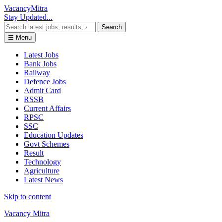
Vacancy
Mitra
Stay Updated...
Search
☰ Menu
Latest Jobs
Bank Jobs
Railway
Defence Jobs
Admit Card
RSSB
Current Affairs
RPSC
SSC
Education Updates
Govt Schemes
Result
Technology
Agriculture
Latest News
Skip to content
Vacancy Mitra