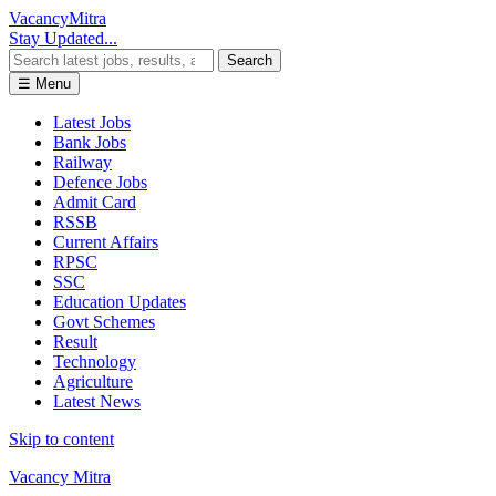
Vacancy
Mitra
Stay Updated...
Search
☰ Menu
Latest Jobs
Bank Jobs
Railway
Defence Jobs
Admit Card
RSSB
Current Affairs
RPSC
SSC
Education Updates
Govt Schemes
Result
Technology
Agriculture
Latest News
Skip to content
Vacancy Mitra