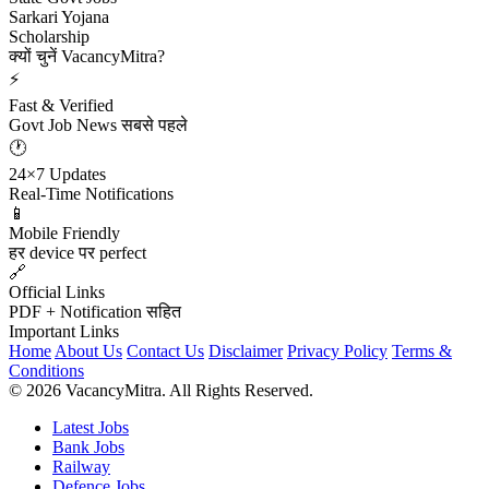
Sarkari Yojana
Scholarship
क्यों चुनें VacancyMitra?
⚡
Fast & Verified
Govt Job News सबसे पहले
🕐
24×7 Updates
Real-Time Notifications
📱
Mobile Friendly
हर device पर perfect
🔗
Official Links
PDF + Notification सहित
Important Links
Home
About Us
Contact Us
Disclaimer
Privacy Policy
Terms &
Conditions
© 2026 VacancyMitra. All Rights Reserved.
Latest Jobs
Bank Jobs
Railway
Defence Jobs