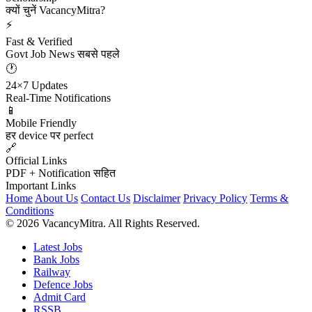
क्यों चुनें VacancyMitra?
⚡
Fast & Verified
Govt Job News सबसे पहले
🕐
24×7 Updates
Real-Time Notifications
📱
Mobile Friendly
हर device पर perfect
🔗
Official Links
PDF + Notification सहित
Important Links
Home
About Us
Contact Us
Disclaimer
Privacy Policy
Terms &
Conditions
© 2026 VacancyMitra. All Rights Reserved.
Latest Jobs
Bank Jobs
Railway
Defence Jobs
Admit Card
RSSB