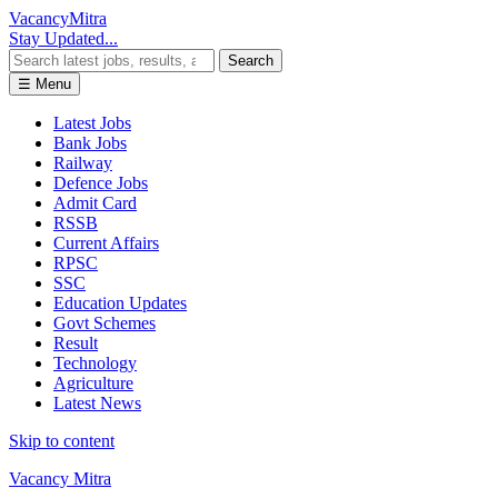
Vacancy
Mitra
Stay Updated...
Search
☰ Menu
Latest Jobs
Bank Jobs
Railway
Defence Jobs
Admit Card
RSSB
Current Affairs
RPSC
SSC
Education Updates
Govt Schemes
Result
Technology
Agriculture
Latest News
Skip to content
Vacancy Mitra