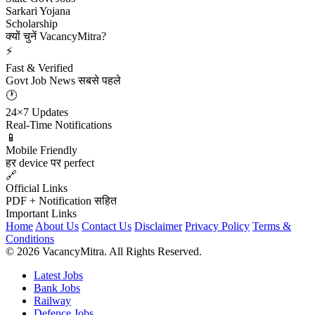
Sarkari Yojana
Scholarship
क्यों चुनें VacancyMitra?
⚡
Fast & Verified
Govt Job News सबसे पहले
🕐
24×7 Updates
Real-Time Notifications
📱
Mobile Friendly
हर device पर perfect
🔗
Official Links
PDF + Notification सहित
Important Links
Home
About Us
Contact Us
Disclaimer
Privacy Policy
Terms &
Conditions
© 2026 VacancyMitra. All Rights Reserved.
Latest Jobs
Bank Jobs
Railway
Defence Jobs