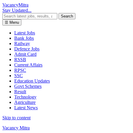
Vacancy
Mitra
Stay Updated...
Search
☰ Menu
Latest Jobs
Bank Jobs
Railway
Defence Jobs
Admit Card
RSSB
Current Affairs
RPSC
SSC
Education Updates
Govt Schemes
Result
Technology
Agriculture
Latest News
Skip to content
Vacancy Mitra