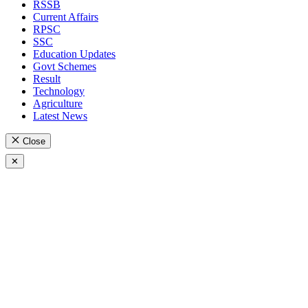
RSSB
Current Affairs
RPSC
SSC
Education Updates
Govt Schemes
Result
Technology
Agriculture
Latest News
Close
✕