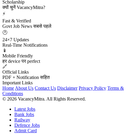
Scholarship
क्यों चुनें VacancyMitra?
⚡
Fast & Verified
Govt Job News सबसे पहले
🕐
24×7 Updates
Real-Time Notifications
📱
Mobile Friendly
हर device पर perfect
🔗
Official Links
PDF + Notification सहित
Important Links
Home
About Us
Contact Us
Disclaimer
Privacy Policy
Terms &
Conditions
© 2026 VacancyMitra. All Rights Reserved.
Latest Jobs
Bank Jobs
Railway
Defence Jobs
Admit Card