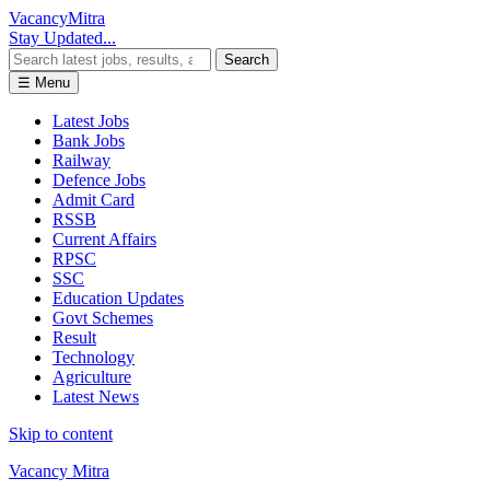
Vacancy
Mitra
Stay Updated...
Search
☰ Menu
Latest Jobs
Bank Jobs
Railway
Defence Jobs
Admit Card
RSSB
Current Affairs
RPSC
SSC
Education Updates
Govt Schemes
Result
Technology
Agriculture
Latest News
Skip to content
Vacancy Mitra