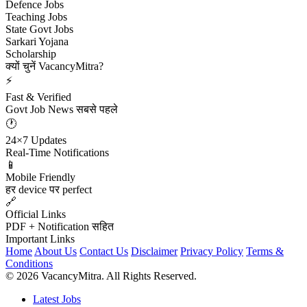
Defence Jobs
Teaching Jobs
State Govt Jobs
Sarkari Yojana
Scholarship
क्यों चुनें VacancyMitra?
⚡
Fast & Verified
Govt Job News सबसे पहले
🕐
24×7 Updates
Real-Time Notifications
📱
Mobile Friendly
हर device पर perfect
🔗
Official Links
PDF + Notification सहित
Important Links
Home
About Us
Contact Us
Disclaimer
Privacy Policy
Terms &
Conditions
© 2026 VacancyMitra. All Rights Reserved.
Latest Jobs