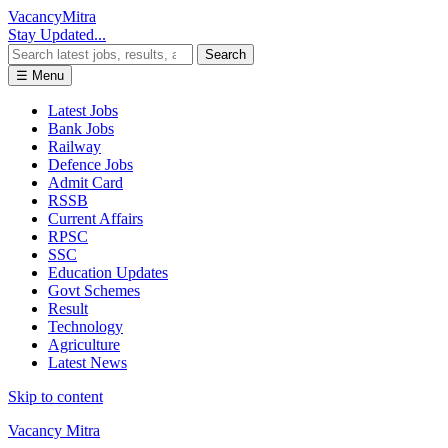
Vacancy
Mitra
Stay Updated...
Search
☰ Menu
Latest Jobs
Bank Jobs
Railway
Defence Jobs
Admit Card
RSSB
Current Affairs
RPSC
SSC
Education Updates
Govt Schemes
Result
Technology
Agriculture
Latest News
Skip to content
Vacancy Mitra