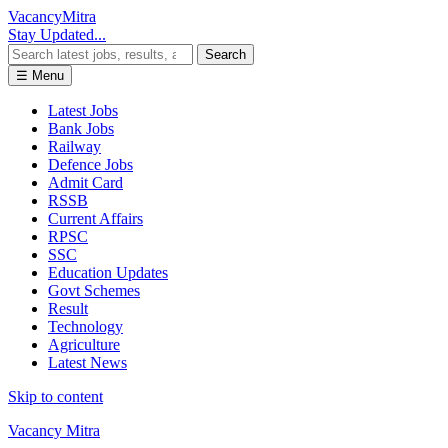
Vacancy
Mitra
Stay Updated...
Search
☰ Menu
Latest Jobs
Bank Jobs
Railway
Defence Jobs
Admit Card
RSSB
Current Affairs
RPSC
SSC
Education Updates
Govt Schemes
Result
Technology
Agriculture
Latest News
Skip to content
Vacancy Mitra