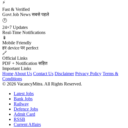
⚡
Fast & Verified
Govt Job News सबसे पहले
🕐
24×7 Updates
Real-Time Notifications
📱
Mobile Friendly
हर device पर perfect
🔗
Official Links
PDF + Notification सहित
Important Links
Home
About Us
Contact Us
Disclaimer
Privacy Policy
Terms &
Conditions
© 2026 VacancyMitra. All Rights Reserved.
Latest Jobs
Bank Jobs
Railway
Defence Jobs
Admit Card
RSSB
Current Affairs