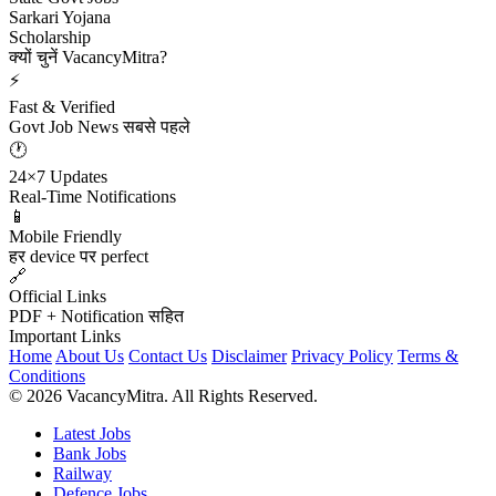
Sarkari Yojana
Scholarship
क्यों चुनें VacancyMitra?
⚡
Fast & Verified
Govt Job News सबसे पहले
🕐
24×7 Updates
Real-Time Notifications
📱
Mobile Friendly
हर device पर perfect
🔗
Official Links
PDF + Notification सहित
Important Links
Home
About Us
Contact Us
Disclaimer
Privacy Policy
Terms &
Conditions
© 2026 VacancyMitra. All Rights Reserved.
Latest Jobs
Bank Jobs
Railway
Defence Jobs