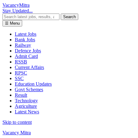
Vacancy
Mitra
Stay Updated...
Search
☰ Menu
Latest Jobs
Bank Jobs
Railway
Defence Jobs
Admit Card
RSSB
Current Affairs
RPSC
SSC
Education Updates
Govt Schemes
Result
Technology
Agriculture
Latest News
Skip to content
Vacancy Mitra