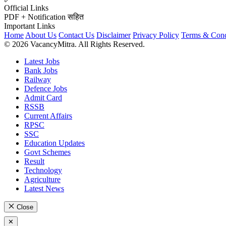
Official Links
PDF + Notification सहित
Important Links
Home
About Us
Contact Us
Disclaimer
Privacy Policy
Terms & Cond
© 2026 VacancyMitra. All Rights Reserved.
Latest Jobs
Bank Jobs
Railway
Defence Jobs
Admit Card
RSSB
Current Affairs
RPSC
SSC
Education Updates
Govt Schemes
Result
Technology
Agriculture
Latest News
Close
✕