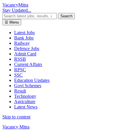
Vacancy
Mitra
Stay Updated...
Search
☰ Menu
Latest Jobs
Bank Jobs
Railway
Defence Jobs
Admit Card
RSSB
Current Affairs
RPSC
SSC
Education Updates
Govt Schemes
Result
Technology
Agriculture
Latest News
Skip to content
Vacancy Mitra