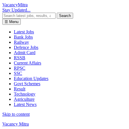
Vacancy
Mitra
Stay Updated...
Search
☰ Menu
Latest Jobs
Bank Jobs
Railway
Defence Jobs
Admit Card
RSSB
Current Affairs
RPSC
SSC
Education Updates
Govt Schemes
Result
Technology
Agriculture
Latest News
Skip to content
Vacancy Mitra