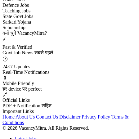
Defence Jobs
Teaching Jobs
State Govt Jobs
Sarkari Yojana
Scholarship
क्यों चुनें VacancyMitra?
⚡
Fast & Verified
Govt Job News सबसे पहले
🕐
24×7 Updates
Real-Time Notifications
📱
Mobile Friendly
हर device पर perfect
🔗
Official Links
PDF + Notification सहित
Important Links
Home
About Us
Contact Us
Disclaimer
Privacy Policy
Terms &
Conditions
© 2026 VacancyMitra. All Rights Reserved.
Latest Jobs