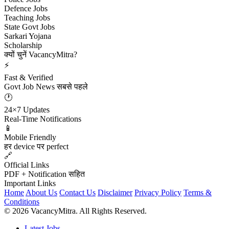
Defence Jobs
Teaching Jobs
State Govt Jobs
Sarkari Yojana
Scholarship
क्यों चुनें VacancyMitra?
⚡
Fast & Verified
Govt Job News सबसे पहले
🕐
24×7 Updates
Real-Time Notifications
📱
Mobile Friendly
हर device पर perfect
🔗
Official Links
PDF + Notification सहित
Important Links
Home
About Us
Contact Us
Disclaimer
Privacy Policy
Terms &
Conditions
© 2026 VacancyMitra. All Rights Reserved.
Latest Jobs