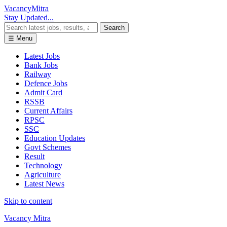
Vacancy
Mitra
Stay Updated...
Search
☰ Menu
Latest Jobs
Bank Jobs
Railway
Defence Jobs
Admit Card
RSSB
Current Affairs
RPSC
SSC
Education Updates
Govt Schemes
Result
Technology
Agriculture
Latest News
Skip to content
Vacancy Mitra