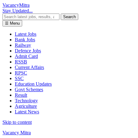
Vacancy
Mitra
Stay Updated...
Search
☰ Menu
Latest Jobs
Bank Jobs
Railway
Defence Jobs
Admit Card
RSSB
Current Affairs
RPSC
SSC
Education Updates
Govt Schemes
Result
Technology
Agriculture
Latest News
Skip to content
Vacancy Mitra