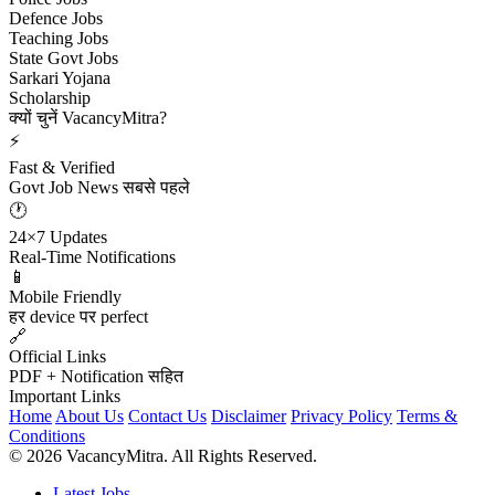
Defence Jobs
Teaching Jobs
State Govt Jobs
Sarkari Yojana
Scholarship
क्यों चुनें VacancyMitra?
⚡
Fast & Verified
Govt Job News सबसे पहले
🕐
24×7 Updates
Real-Time Notifications
📱
Mobile Friendly
हर device पर perfect
🔗
Official Links
PDF + Notification सहित
Important Links
Home
About Us
Contact Us
Disclaimer
Privacy Policy
Terms &
Conditions
© 2026 VacancyMitra. All Rights Reserved.
Latest Jobs