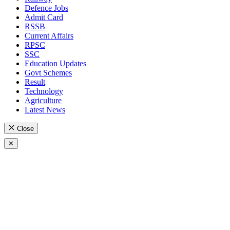
Defence Jobs
Admit Card
RSSB
Current Affairs
RPSC
SSC
Education Updates
Govt Schemes
Result
Technology
Agriculture
Latest News
Close
✕