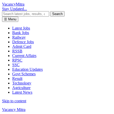
Vacancy
Mitra
Stay Updated...
Search
☰ Menu
Latest Jobs
Bank Jobs
Railway
Defence Jobs
Admit Card
RSSB
Current Affairs
RPSC
SSC
Education Updates
Govt Schemes
Result
Technology
Agriculture
Latest News
Skip to content
Vacancy Mitra