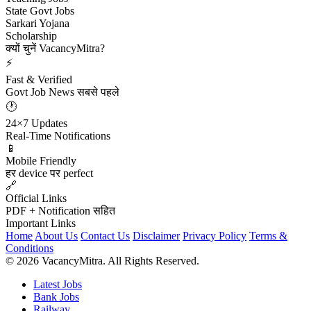
State Govt Jobs
Sarkari Yojana
Scholarship
क्यों चुनें VacancyMitra?
⚡
Fast & Verified
Govt Job News सबसे पहले
🕐
24×7 Updates
Real-Time Notifications
📱
Mobile Friendly
हर device पर perfect
🔗
Official Links
PDF + Notification सहित
Important Links
Home
About Us
Contact Us
Disclaimer
Privacy Policy
Terms &
Conditions
© 2026 VacancyMitra. All Rights Reserved.
Latest Jobs
Bank Jobs
Railway