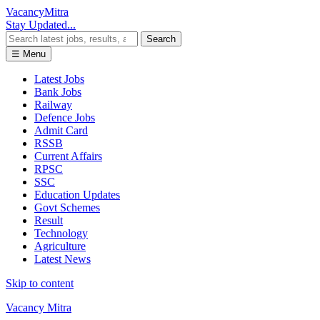
Vacancy
Mitra
Stay Updated...
Search
☰ Menu
Latest Jobs
Bank Jobs
Railway
Defence Jobs
Admit Card
RSSB
Current Affairs
RPSC
SSC
Education Updates
Govt Schemes
Result
Technology
Agriculture
Latest News
Skip to content
Vacancy Mitra