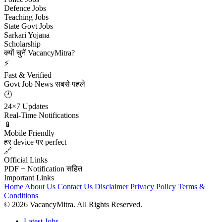
Defence Jobs
Teaching Jobs
State Govt Jobs
Sarkari Yojana
Scholarship
क्यों चुनें VacancyMitra?
⚡
Fast & Verified
Govt Job News सबसे पहले
🕐
24×7 Updates
Real-Time Notifications
📱
Mobile Friendly
हर device पर perfect
🔗
Official Links
PDF + Notification सहित
Important Links
Home
About Us
Contact Us
Disclaimer
Privacy Policy
Terms &
Conditions
© 2026 VacancyMitra. All Rights Reserved.
Latest Jobs