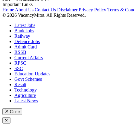
Important Links
Home
About Us
Contact Us
Disclaimer
Privacy Policy
Terms & Cond
© 2026 VacancyMitra. All Rights Reserved.
Latest Jobs
Bank Jobs
Railway
Defence Jobs
Admit Card
RSSB
Current Affairs
RPSC
SSC
Education Updates
Govt Schemes
Result
Technology
Agriculture
Latest News
Close
✕