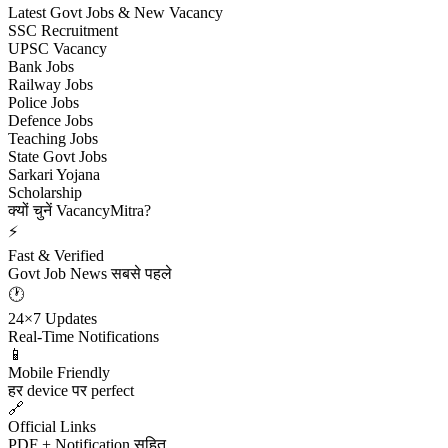
Latest Govt Jobs & New Vacancy
SSC Recruitment
UPSC Vacancy
Bank Jobs
Railway Jobs
Police Jobs
Defence Jobs
Teaching Jobs
State Govt Jobs
Sarkari Yojana
Scholarship
क्यों चुनें VacancyMitra?
⚡
Fast & Verified
Govt Job News सबसे पहले
🕐
24×7 Updates
Real-Time Notifications
📱
Mobile Friendly
हर device पर perfect
🔗
Official Links
PDF + Notification सहित