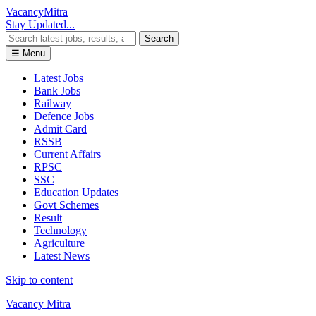
Vacancy
Mitra
Stay Updated...
Search
☰ Menu
Latest Jobs
Bank Jobs
Railway
Defence Jobs
Admit Card
RSSB
Current Affairs
RPSC
SSC
Education Updates
Govt Schemes
Result
Technology
Agriculture
Latest News
Skip to content
Vacancy Mitra