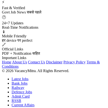
⚡
Fast & Verified
Govt Job News सबसे पहले
🕐
24×7 Updates
Real-Time Notifications
📱
Mobile Friendly
हर device पर perfect
🔗
Official Links
PDF + Notification सहित
Important Links
Home
About Us
Contact Us
Disclaimer
Privacy Policy
Terms &
Conditions
© 2026 VacancyMitra. All Rights Reserved.
Latest Jobs
Bank Jobs
Railway
Defence Jobs
Admit Card
RSSB
Current Affairs