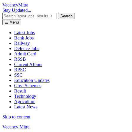
Vacancy
Mitra
Stay Updated...
Search
☰ Menu
Latest Jobs
Bank Jobs
Railway
Defence Jobs
Admit Card
RSSB
Current Affairs
RPSC
SSC
Education Updates
Govt Schemes
Result
Technology
Agriculture
Latest News
Skip to content
Vacancy Mitra