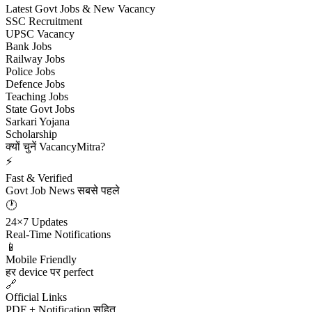
Latest Govt Jobs & New Vacancy
SSC Recruitment
UPSC Vacancy
Bank Jobs
Railway Jobs
Police Jobs
Defence Jobs
Teaching Jobs
State Govt Jobs
Sarkari Yojana
Scholarship
क्यों चुनें VacancyMitra?
⚡
Fast & Verified
Govt Job News सबसे पहले
🕐
24×7 Updates
Real-Time Notifications
📱
Mobile Friendly
हर device पर perfect
🔗
Official Links
PDF + Notification सहित