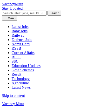
Vacancy
Mitra
Stay Updated...
Search
☰ Menu
Latest Jobs
Bank Jobs
Railway
Defence Jobs
Admit Card
RSSB
Current Affairs
RPSC
SSC
Education Updates
Govt Schemes
Result
Technology
Agriculture
Latest News
Skip to content
Vacancy Mitra