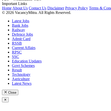
Important Links
Home
About Us
Contact Us
Disclaimer
Privacy Policy
Terms & Cond
© 2026 VacancyMitra. All Rights Reserved.
Latest Jobs
Bank Jobs
Railway
Defence Jobs
Admit Card
RSSB
Current Affairs
RPSC
SSC
Education Updates
Govt Schemes
Result
Technology
Agriculture
Latest News
Close
✕