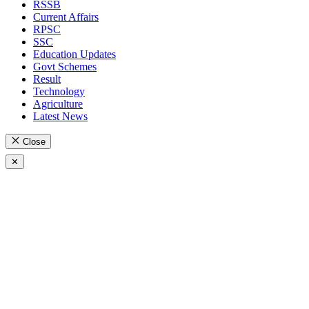
RSSB
Current Affairs
RPSC
SSC
Education Updates
Govt Schemes
Result
Technology
Agriculture
Latest News
Close
✕