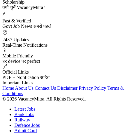
Scholarship
क्यों चुनें VacancyMitra?
⚡
Fast & Verified
Govt Job News सबसे पहले
🕐
24×7 Updates
Real-Time Notifications
📱
Mobile Friendly
हर device पर perfect
🔗
Official Links
PDF + Notification सहित
Important Links
Home
About Us
Contact Us
Disclaimer
Privacy Policy
Terms &
Conditions
© 2026 VacancyMitra. All Rights Reserved.
Latest Jobs
Bank Jobs
Railway
Defence Jobs
Admit Card