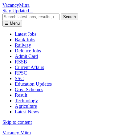
Vacancy
Mitra
Stay Updated...
Search
☰ Menu
Latest Jobs
Bank Jobs
Railway
Defence Jobs
Admit Card
RSSB
Current Affairs
RPSC
SSC
Education Updates
Govt Schemes
Result
Technology
Agriculture
Latest News
Skip to content
Vacancy Mitra