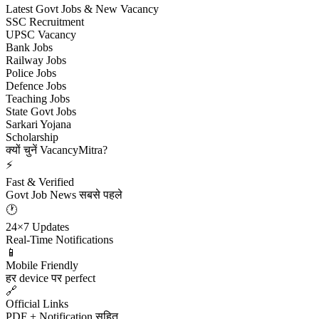
Latest Govt Jobs & New Vacancy
SSC Recruitment
UPSC Vacancy
Bank Jobs
Railway Jobs
Police Jobs
Defence Jobs
Teaching Jobs
State Govt Jobs
Sarkari Yojana
Scholarship
क्यों चुनें VacancyMitra?
⚡
Fast & Verified
Govt Job News सबसे पहले
🕐
24×7 Updates
Real-Time Notifications
📱
Mobile Friendly
हर device पर perfect
🔗
Official Links
PDF + Notification सहित