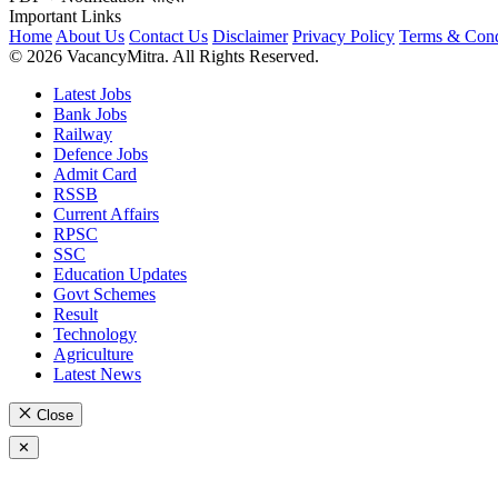
Important Links
Home
About Us
Contact Us
Disclaimer
Privacy Policy
Terms & Cond
© 2026 VacancyMitra. All Rights Reserved.
Latest Jobs
Bank Jobs
Railway
Defence Jobs
Admit Card
RSSB
Current Affairs
RPSC
SSC
Education Updates
Govt Schemes
Result
Technology
Agriculture
Latest News
Close
✕