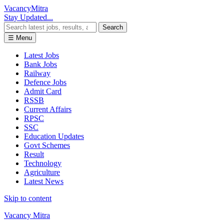
Vacancy
Mitra
Stay Updated...
Search
☰ Menu
Latest Jobs
Bank Jobs
Railway
Defence Jobs
Admit Card
RSSB
Current Affairs
RPSC
SSC
Education Updates
Govt Schemes
Result
Technology
Agriculture
Latest News
Skip to content
Vacancy Mitra