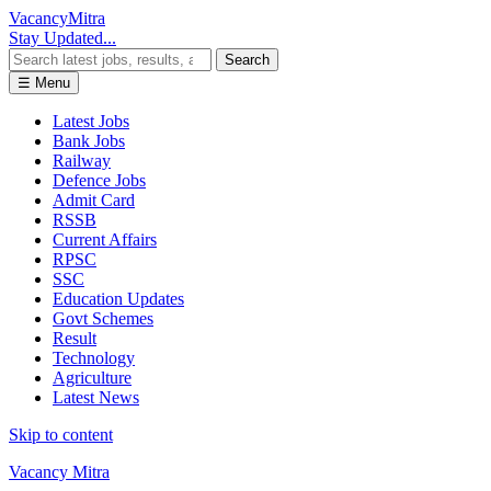
Vacancy
Mitra
Stay Updated...
Search
☰ Menu
Latest Jobs
Bank Jobs
Railway
Defence Jobs
Admit Card
RSSB
Current Affairs
RPSC
SSC
Education Updates
Govt Schemes
Result
Technology
Agriculture
Latest News
Skip to content
Vacancy Mitra