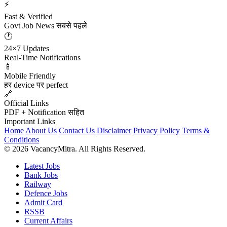
⚡
Fast & Verified
Govt Job News सबसे पहले
🕐
24×7 Updates
Real-Time Notifications
📱
Mobile Friendly
हर device पर perfect
🔗
Official Links
PDF + Notification सहित
Important Links
Home
About Us
Contact Us
Disclaimer
Privacy Policy
Terms &
Conditions
© 2026 VacancyMitra. All Rights Reserved.
Latest Jobs
Bank Jobs
Railway
Defence Jobs
Admit Card
RSSB
Current Affairs