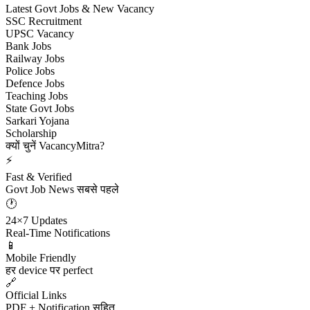
Latest Govt Jobs & New Vacancy
SSC Recruitment
UPSC Vacancy
Bank Jobs
Railway Jobs
Police Jobs
Defence Jobs
Teaching Jobs
State Govt Jobs
Sarkari Yojana
Scholarship
क्यों चुनें VacancyMitra?
⚡
Fast & Verified
Govt Job News सबसे पहले
🕐
24×7 Updates
Real-Time Notifications
📱
Mobile Friendly
हर device पर perfect
🔗
Official Links
PDF + Notification सहित