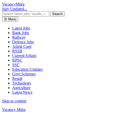
Vacancy
Mitra
Stay Updated...
Search
☰ Menu
Latest Jobs
Bank Jobs
Railway
Defence Jobs
Admit Card
RSSB
Current Affairs
RPSC
SSC
Education Updates
Govt Schemes
Result
Technology
Agriculture
Latest News
Skip to content
Vacancy Mitra