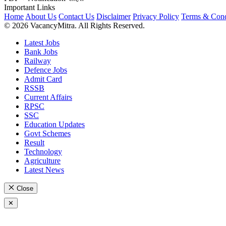
Important Links
Home
About Us
Contact Us
Disclaimer
Privacy Policy
Terms & Cond
© 2026 VacancyMitra. All Rights Reserved.
Latest Jobs
Bank Jobs
Railway
Defence Jobs
Admit Card
RSSB
Current Affairs
RPSC
SSC
Education Updates
Govt Schemes
Result
Technology
Agriculture
Latest News
Close
✕