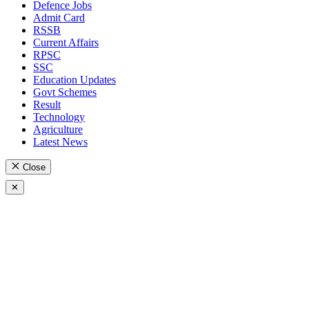
Defence Jobs
Admit Card
RSSB
Current Affairs
RPSC
SSC
Education Updates
Govt Schemes
Result
Technology
Agriculture
Latest News
Close
✕