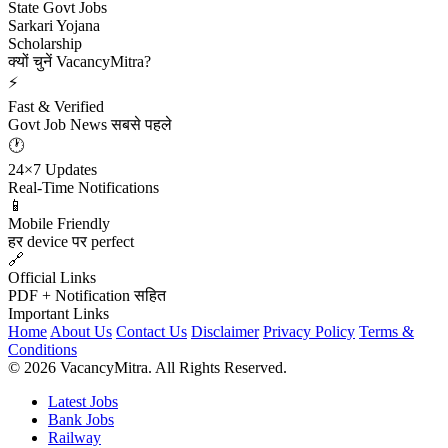
State Govt Jobs
Sarkari Yojana
Scholarship
क्यों चुनें VacancyMitra?
⚡
Fast & Verified
Govt Job News सबसे पहले
🕐
24×7 Updates
Real-Time Notifications
📱
Mobile Friendly
हर device पर perfect
🔗
Official Links
PDF + Notification सहित
Important Links
Home
About Us
Contact Us
Disclaimer
Privacy Policy
Terms &
Conditions
© 2026 VacancyMitra. All Rights Reserved.
Latest Jobs
Bank Jobs
Railway