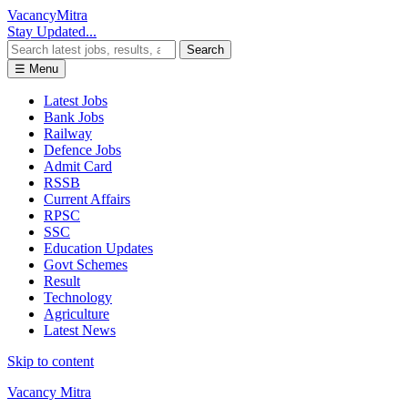
Vacancy
Mitra
Stay Updated...
Search
☰ Menu
Latest Jobs
Bank Jobs
Railway
Defence Jobs
Admit Card
RSSB
Current Affairs
RPSC
SSC
Education Updates
Govt Schemes
Result
Technology
Agriculture
Latest News
Skip to content
Vacancy Mitra