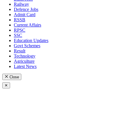
Railway
Defence Jobs
Admit Card
RSSB
Current Affairs
RPSC
SSC
Education Updates
Govt Schemes
Result
Technology
Agriculture
Latest News
Close
✕