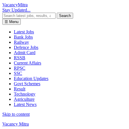
Vacancy
Mitra
Stay Updated...
Search
☰ Menu
Latest Jobs
Bank Jobs
Railway
Defence Jobs
Admit Card
RSSB
Current Affairs
RPSC
SSC
Education Updates
Govt Schemes
Result
Technology
Agriculture
Latest News
Skip to content
Vacancy Mitra