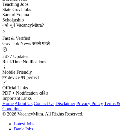
Teaching Jobs
State Govt Jobs
Sarkari Yojana
Scholarship
क्यों चुनें VacancyMitra?
⚡
Fast & Verified
Govt Job News सबसे पहले
🕐
24×7 Updates
Real-Time Notifications
📱
Mobile Friendly
हर device पर perfect
🔗
Official Links
PDF + Notification सहित
Important Links
Home
About Us
Contact Us
Disclaimer
Privacy Policy
Terms &
Conditions
© 2026 VacancyMitra. All Rights Reserved.
Latest Jobs
Bank Jobs