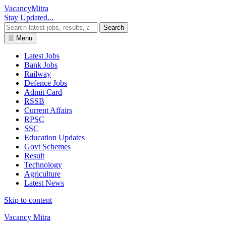
Vacancy
Mitra
Stay Updated...
Search
☰ Menu
Latest Jobs
Bank Jobs
Railway
Defence Jobs
Admit Card
RSSB
Current Affairs
RPSC
SSC
Education Updates
Govt Schemes
Result
Technology
Agriculture
Latest News
Skip to content
Vacancy Mitra