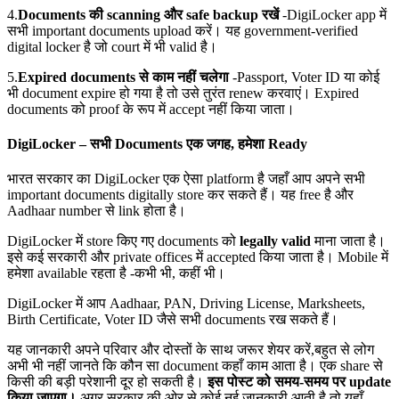
4.
Documents
की scanning
और safe backup
रखें
-DigiLocker app में
सभी important documents upload करें। यह government-verified
digital locker है जो court में भी valid है।
5.
Expired documents
से काम नहीं चलेगा
-Passport, Voter ID या कोई
भी document expire हो गया है तो उसे तुरंत renew करवाएं। Expired
documents को proof के रूप में accept नहीं किया जाता।
DigiLocker – सभी Documents एक जगह, हमेशा Ready
भारत सरकार का DigiLocker एक ऐसा platform है जहाँ आप अपने सभी
important documents digitally store कर सकते हैं। यह free है और
Aadhaar number से link होता है।
DigiLocker में store किए गए documents को
legally valid
माना जाता है।
इसे कई सरकारी और private offices में accepted किया जाता है। Mobile में
हमेशा available रहता है -कभी भी, कहीं भी।
DigiLocker में आप Aadhaar, PAN, Driving License, Marksheets,
Birth Certificate, Voter ID जैसे सभी documents रख सकते हैं।
यह जानकारी अपने परिवार और दोस्तों के साथ जरूर शेयर करें,बहुत से लोग
अभी भी नहीं जानते कि कौन सा document कहाँ काम आता है। एक share से
किसी की बड़ी परेशानी दूर हो सकती है।
इस पोस्ट को समय-समय पर update
किया जाएगा।
अगर सरकार की ओर से कोई नई जानकारी आती है तो यहाँ