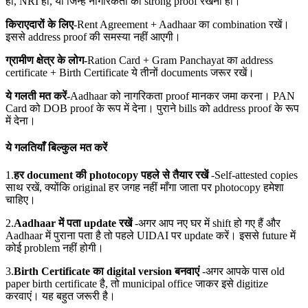
हों, NRI हों, या जिन्हें नागरिकता का strong proof रखना हो।
किराएदारों के लिए
-Rent Agreement + Aadhaar का combination रखें।
इससे address proof की समस्या नहीं आएगी।
ग्रामीण क्षेत्र के लोग-
Ration Card + Gram Panchayat का address
certificate + Birth Certificate ये तीनों documents जरूर रखें।
ये गलती मत करें-
Aadhaar को नागरिकता proof मानकर जमा करना। PAN
Card को DOB proof के रूप में देना। पुराने bills को address proof के रूप
में देना।
ये गलतियाँ बिल्कुल मत करें
1.
हर document
की photocopy
पहले से तैयार रखें
-Self-attested copies
साथ रखें, क्योंकि original हर जगह नहीं माँगा जाता पर photocopy हमेशा
चाहिए।
2.
Aadhaar
में पता update
रखें
-अगर आप नए घर में shift हो गए हैं और
Aadhaar में पुराना पता है तो पहले UIDAI पर update करें। इससे future में
कोई problem नहीं होगी।
3.
Birth Certificate
का digital version
बनवाएं
-अगर आपके पास old
paper birth certificate है, तो municipal office जाकर इसे digitize
करवाएं। यह बहुत जरूरी है।