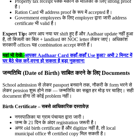
Property tax receipt पक्के मकान के मालिकों के लिए strong proof
है।
Ration Card भी address proof के रूप में accepted है।
Government employees के लिए employer द्वारा जारी address
certificate भी valid है।
Expert Tip:
अगर आप नया घर shift हुए हैं और Aadhaar update नहीं हुआ
है, तो बिजली का बिल + landlord का NOC letter लेकर जाएं। अधिकांश
सरकारी offices यह combination accept करते हैं।
यहां भी देखें:-
आपका Aadhaar Card कहाँ-कहाँ Use हुआ? अभी 2 मिनट में
घर बैठे चेक करें-वरना हो सकता है बड़ा नुकसान!
जन्मतिथि (Date of Birth) साबित करने के लिए Documents
School admission से लेकर passport बनवाने तक, नौकरी के form भरने से
लेकर pension शुरू होने तक — जन्मतिथि का सबूत हर मोड़ पर चाहिए। सही
document होगा तो कोई problem नहीं।
Birth Certificate – सबसे आधिकारिक दस्तावेज़
नगरपालिका या ग्राम पंचायत द्वारा जारी।
जन्म के 21 दिन के अंदर registration जरूरी है।
अगर old birth certificate है और digitize नहीं है, तो local
municipal office से certified copy मिल सकती है।