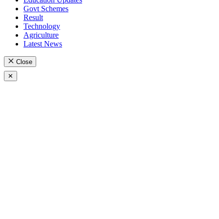
Govt Schemes
Result
Technology
Agriculture
Latest News
Close
✕