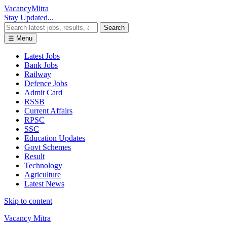
Vacancy
Mitra
Stay Updated...
Search
☰ Menu
Latest Jobs
Bank Jobs
Railway
Defence Jobs
Admit Card
RSSB
Current Affairs
RPSC
SSC
Education Updates
Govt Schemes
Result
Technology
Agriculture
Latest News
Skip to content
Vacancy Mitra