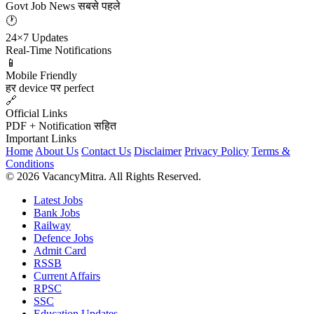
Govt Job News सबसे पहले
🕐
24×7 Updates
Real-Time Notifications
📱
Mobile Friendly
हर device पर perfect
🔗
Official Links
PDF + Notification सहित
Important Links
Home
About Us
Contact Us
Disclaimer
Privacy Policy
Terms &
Conditions
© 2026 VacancyMitra. All Rights Reserved.
Latest Jobs
Bank Jobs
Railway
Defence Jobs
Admit Card
RSSB
Current Affairs
RPSC
SSC
Education Updates