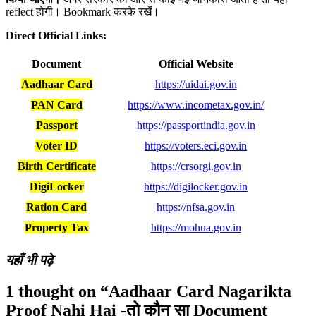
reflect होगी। Bookmark करके रखें।
Direct Official Links:
Document
Official Website
Aadhaar Card
https://uidai.gov.in
PAN Card
https://www.incometax.gov.in/
Passport
https://passportindia.gov.in
Voter ID
https://voters.eci.gov.in
Birth Certificate
https://crsorgi.gov.in
DigiLocker
https://digilocker.gov.in
Ration Card
https://nfsa.gov.in
Property Tax
https://mohua.gov.in
यहाँ भी पढ़े
1 thought on “Aadhaar Card Nagarikta
Proof Nahi Hai -तो कौन सा Document