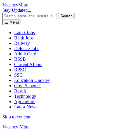
Vacancy
Mitra
Stay Updated...
Search
☰ Menu
Latest Jobs
Bank Jobs
Railway
Defence Jobs
Admit Card
RSSB
Current Affairs
RPSC
SSC
Education Updates
Govt Schemes
Result
Technology
Agriculture
Latest News
Skip to content
Vacancy Mitra