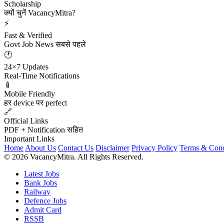
Scholarship
क्यों चुनें VacancyMitra?
⚡
Fast & Verified
Govt Job News सबसे पहले
🕐
24×7 Updates
Real-Time Notifications
📱
Mobile Friendly
हर device पर perfect
🔗
Official Links
PDF + Notification सहित
Important Links
Home
About Us
Contact Us
Disclaimer
Privacy Policy
Terms & Cond
© 2026 VacancyMitra. All Rights Reserved.
Latest Jobs
Bank Jobs
Railway
Defence Jobs
Admit Card
RSSB